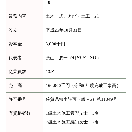
10
業務内容
土木一式、とび・土工一式
設立
平成25年10月31日
資本金
3,000千円
代表者
糸山 潤一（ｲﾄﾔﾏ ｼﾞｭﾝｲﾁ）
従業員数
13名
売上高
160,000千円（令和6年度完成工事高）
許可番号
佐賀県知事許可（般－5）第11349号
有資格者数
1級土木施工管理技士 3名
2級土木施工感知技士 2名