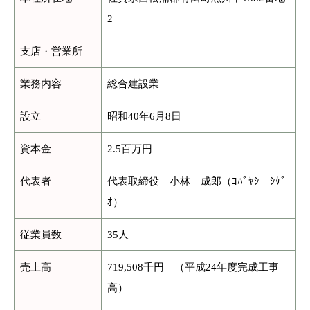
2
支店・営業所
業務内容
総合建設業
設立
昭和40年6月8日
資本金
2.5百万円
代表者
代表取締役 小林 成郎（ｺﾊﾞﾔｼ ｼｹﾞ
ｵ）
従業員数
35人
売上高
719,508千円 （平成24年度完成工事
高）