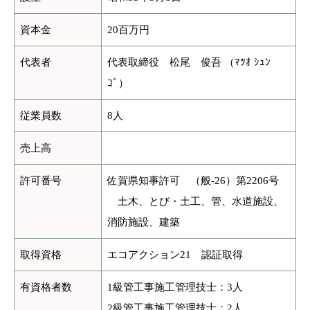
資本金
20百万円
代表者
代表取締役 松尾 俊吾 （ﾏﾂｵ ｼｭﾝ
ｺﾞ）
従業員数
8人
売上高
許可番号
佐賀県知事許可 （般-26）第2206号
土木、とび・土工、管、水道施設、
消防施設、建築
取得資格
エコアクション21 認証取得
有資格者数
1級管工事施工管理技士：3人
2級管工事施工管理技士：2人