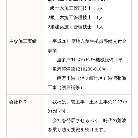
1級土木施工管理技士：5人
2級土木施工管理技士：1人
2級建築施工管理技士：1人
主な施工実績
・平成28年度地方創生拠点整備交付金
事業
波多津ｺﾐｭﾆﾃｨｾﾝﾀｰ機械設備工事
・単港整備第1210200-016号
伊万里港（浦ノ崎地区）港湾整備
工事（護岸補修）
会社ＰＲ
我社は、管工事・土木工事のﾌﾟﾛﾌｪｯ
ｼｮﾅﾙです。
会社を発展させるべく、時代の荒波
を乗り越え挑戦を続けます。