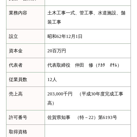
業務内容
土木工事一式、管工事、水道施設、舗
装工事
設立
昭和62年12月1日
資本金
20百万円
代表者
代表取締役 仲田 修（ﾅｶﾀ ｵｻﾑ）
従業員数
12人
売上高
203,000千円 （平成30年度完成工事
高）
許可番号
佐賀県知事 （特－22）第6193号
取得資格