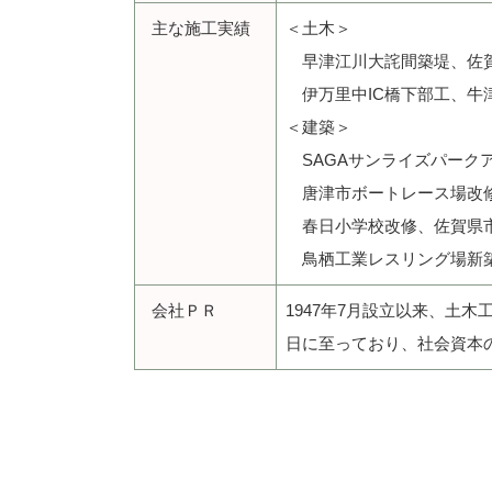
主な施工実績
＜土木＞
早津江川大詫間築堤、佐賀
伊万里中IC橋下部工、牛
＜建築＞
SAGAサンライズパーク
唐津市ボートレース場改修
春日小学校改修、佐賀県
鳥栖工業レスリング場新築
会社ＰＲ
1947年7月設立以来、土
日に至っており、社会資本