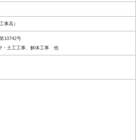
成工事高）
10742号
・土工工事、解体工事 他
人
人