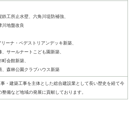
鉄工所止水壁、六角川堤防補強、
津川地盤改良
アリーナ・ペデストリアンデッキ新築、
、サールナートこども園新築、
市町会館新築、
、森林公園クラブハウス新築
木工事・建築工事を主体とした総合建設業として長い歴史を経て今
の整備など地域の発展に貢献しております。