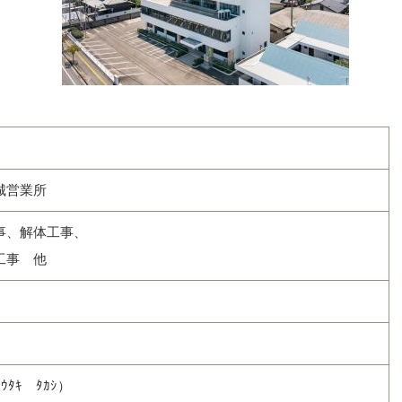
城営業所
事、解体工事、
工事 他
ﾀｷ ﾀｶｼ）