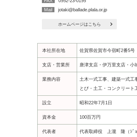
FAX
0952-23-0195
Mail
jotaki@ballade.plala.or.jp
ホームページはこちら
本社所在地
佐賀県佐賀市今宿町2番5号
支店・営業所
唐津支店・伊万里支店・小
業務内容
土木一式工事、建築一式工
とび・土工・コンクリート
設立
昭和22年7月1日
資本金
100百万円
代表者
代表取締役 上瀧 隆（ｼﾞｮｳ