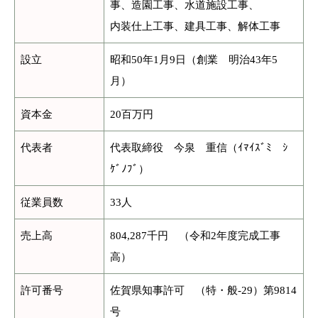
事、造園工事、水道施設工事、
内装仕上工事、建具工事、解体工事
設立
昭和50年1月9日（創業 明治43年5
月）
資本金
20百万円
代表者
代表取締役 今泉 重信（ｲﾏｲｽﾞﾐ ｼ
ｹﾞﾉﾌﾞ）
従業員数
33人
売上高
804,287千円 （令和2年度完成工事
高）
許可番号
佐賀県知事許可 （特・般-29）第9814
号