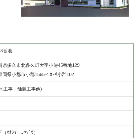
38番地
佐賀県多久市北多久町大字小侍45番地129
岡県小郡市小郡1565-4 ｶｰｻ小郡102
木工事・舗装工事他)
ｵｼﾏ ｺｳｿﾞｳ）