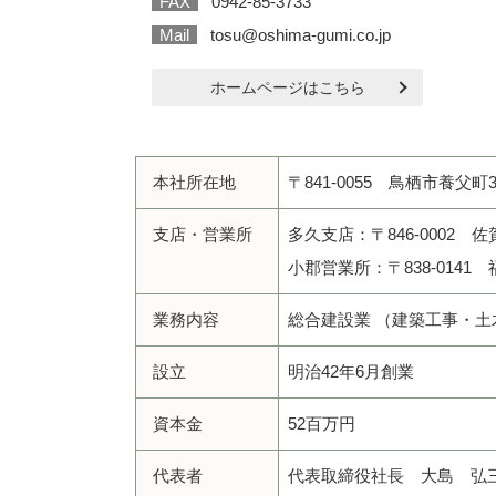
FAX
0942-85-3733
Mail
tosu@oshima-gumi.co.jp
ホームページはこちら
本社所在地
〒841-0055 鳥栖市養父町
支店・営業所
多久支店：〒846-0002 
小郡営業所：〒838-0141 福
業務内容
総合建設業 （建築工事・土
設立
明治42年6月創業
資本金
52百万円
代表者
代表取締役社長 大島 弘三（ｵ