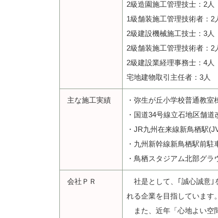
2級造園施工管理技士：2人
1級舗装施工管理技術者：2
2級建設機械施工技士：3人
2級舗装施工管理技術者：2
2級建設業経理事務士：4人
宅地建物取引主任者：3人
主な施工実績
・弥生が丘小学校普通教室
・国道34号線立石地区舗道
・JR九州在来線新鳥栖駅(JV
・九州新幹線新鳥栖駅前駐
・鳥栖スタジアム北部グラ
会社ＰＲ
社是として、｢誠心誠意｣
れる企業を目指しています
また、近年「心地よい空間